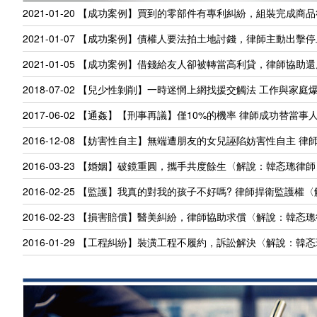
2021-01-20
【成功案例】買到的零部件有專利糾紛，組裝完成商品
2021-01-07
【成功案例】債權人要法拍土地討錢，律師主動出擊停
2021-01-05
【成功案例】借錢給友人卻被轉當高利貸，律師協助還
2018-07-02
【兒少性剝削】一時迷惘上網找援交觸法 工作與家庭爆
2017-06-02
【通姦】【刑事再議】僅10%的機率 律師成功替當事
2016-12-08
【妨害性自主】無端遭朋友的女兒誣陷妨害性自主 律
2016-03-23
【婚姻】破鏡重圓，攜手共度餘生〈解說：韓忞璁律師
2016-02-25
【監護】我真的對我的孩子不好嗎? 律師捍衛監護權
2016-02-23
【損害賠償】醫美糾紛，律師協助求償〈解說：韓忞璁
2016-01-29
【工程糾紛】裝潢工程不履約，訴訟解決〈解說：韓忞