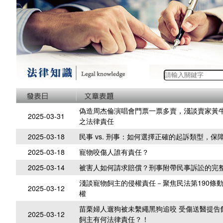
偽造周杰倫演唱會門票一票多賣，淺談賣家黃
2025-03-31
之法律責任
2025-03-18
民事 vs. 刑事：如何選擇正確的起訴類型，保
2025-03-18
寵物咬傷人誰有責任？
2025-03-14
被害人如何請求賠償？刑事附帶民事訴訟的完
淺談寵物飼主的侵權責任－聚焦民法第190條
2025-03-12
權
苗栗婦人遛狗被未繫繩黑狗追咬 受傷送醫提告
2025-03-12
飼主有何法律責任？！