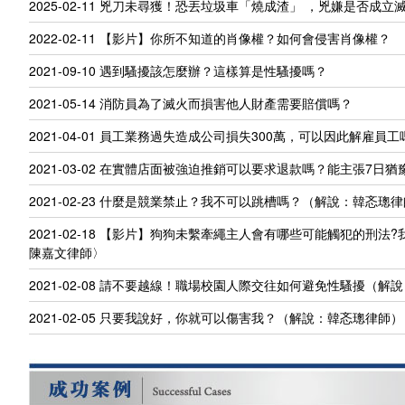
2025-02-11
兇刀未尋獲！恐丟垃圾車「燒成渣」 ，兇嫌是否成立
2022-02-11
【影片】你所不知道的肖像權？如何會侵害肖像權？
2021-09-10
遇到騷擾該怎麼辦？這樣算是性騷擾嗎？
2021-05-14
消防員為了滅火而損害他人財產需要賠償嗎？
2021-04-01
員工業務過失造成公司損失300萬，可以因此解雇員工
2021-03-02
在實體店面被強迫推銷可以要求退款嗎？能主張7日猶
2021-02-23
什麼是競業禁止？我不可以跳槽嗎？（解說：韓忞璁律
2021-02-18
【影片】狗狗未繫牽繩主人會有哪些可能觸犯的刑法?
陳嘉文律師〉
2021-02-08
請不要越線！職場校園人際交往如何避免性騷擾（解說
2021-02-05
只要我說好，你就可以傷害我？（解說：韓忞璁律師）